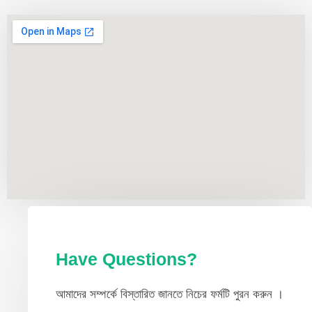
c
i
u
e
t
t
b
t
u
o
e
b
o
r
e
k
Have Questions?
আমাদের সম্পর্কে বিস্তারিত জানতে নিচের ফর্মটি পুরন করুন ।